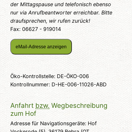
der Mittagspause und telefonisch ebenso
nur via Anrufbeantworter erreichbar. Bitte
draufsprechen, wir rufen zurück!
Fax: 06627 - 919014
Dieses Feld muss leer bleiben!
Öko-Kontrollstelle: DE-ÖKO-006
Kontrollnummer: D-HE-006-11026-ABD
Anfahrt
bzw.
Wegbeschreibung
zum Hof
Adresse für Navigationsgeräte: Hof
Vockerode (
5
), 36179 Bebra (
OT